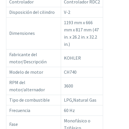
Controlador
Controlador RDC2
Disposición del cilindro
V-2
1193 mm x 666
mm x 817 mm (47
Dimensiones
in. x 26.2 in. x 32.2
in.)
Fabricante del
KOHLER
motor/Descripción
Modelo de motor
CH740
RPM del
3600
motor/alternador
Tipo de combustible
LPG,Natural Gas
Frecuencia
60 Hz
Monofásico o
Fase
Trifásico