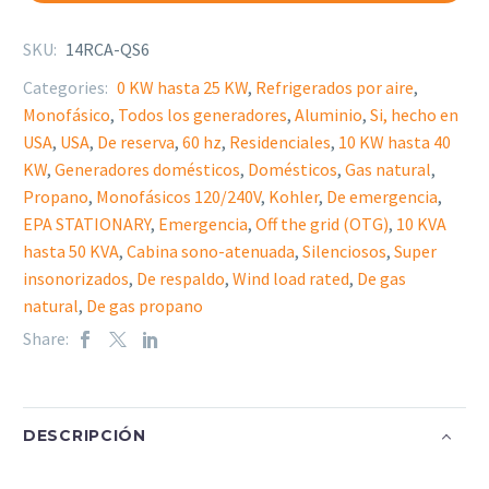
SKU:
14RCA-QS6
Categories:
0 KW hasta 25 KW
,
Refrigerados por aire
,
Monofásico
,
Todos los generadores
,
Aluminio
,
Si, hecho en
USA
,
USA
,
De reserva
,
60 hz
,
Residenciales
,
10 KW hasta 40
KW
,
Generadores domésticos
,
Domésticos
,
Gas natural
,
Propano
,
Monofásicos 120/240V
,
Kohler
,
De emergencia
,
EPA STATIONARY
,
Emergencia
,
Off the grid (OTG)
,
10 KVA
hasta 50 KVA
,
Cabina sono-atenuada
,
Silenciosos
,
Super
insonorizados
,
De respaldo
,
Wind load rated
,
De gas
natural
,
De gas propano
Share:
DESCRIPCIÓN