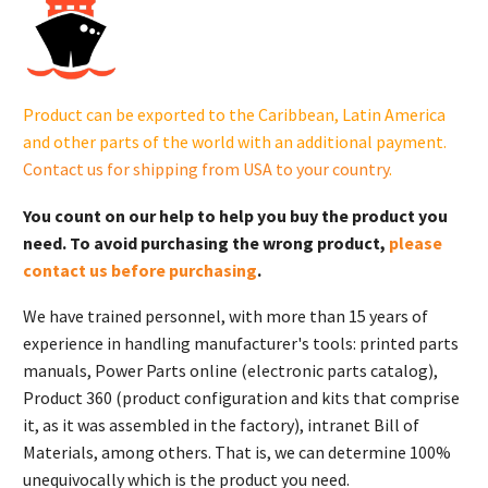
Standby
Generator
with
Aluminum
Product can be exported to the Caribbean, Latin America
Enclosure
and other parts of the world with an additional payment.
|
Contact us for shipping from USA to your country
.
14RCA
cantidad
You count on our help to help you buy the product you
need. To avoid purchasing the wrong product,
please
contact us before purchasing
.
We have trained personnel, with more than 15 years of
experience in handling manufacturer's tools: printed parts
manuals, Power Parts online (electronic parts catalog),
Product 360 (product configuration and kits that comprise
it, as it was assembled in the factory), intranet Bill of
Materials, among others. That is, we can determine 100%
unequivocally which is the product you need.