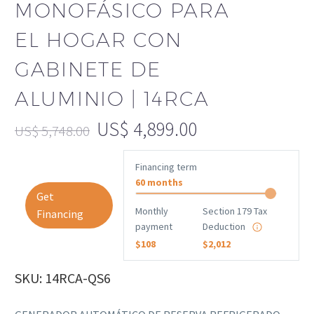
MONOFÁSICO PARA
EL HOGAR CON
GABINETE DE
ALUMINIO | 14RCA
US$
4,899.00
US$
5,748.00
Financing term
60 months
Get
Monthly
Section 179 Tax
Financing
payment
Deduction
$108
$2,012
SKU: 14RCA-QS6