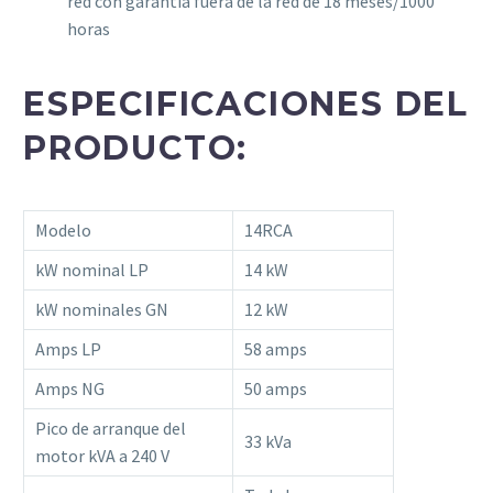
red con garantía fuera de la red de 18 meses/1000
horas
ESPECIFICACIONES DEL
PRODUCTO:
Modelo
14RCA
kW nominal LP
14 kW
kW nominales GN
12 kW
Amps LP
58 amps
Amps NG
50 amps
Pico de arranque del
33 kVa
motor kVA a 240 V