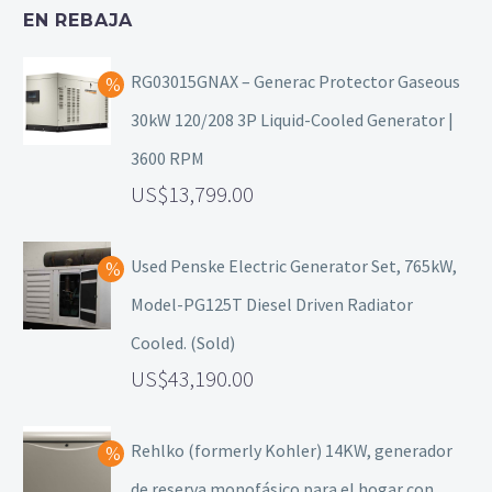
EN REBAJA
RG03015GNAX – Generac Protector Gaseous
30kW 120/208 3P Liquid-Cooled Generator |
3600 RPM
13,799.00
Used Penske Electric Generator Set, 765kW,
Model-PG125T Diesel Driven Radiator
Cooled. (Sold)
43,190.00
Rehlko (formerly Kohler) 14KW, generador
de reserva monofásico para el hogar con