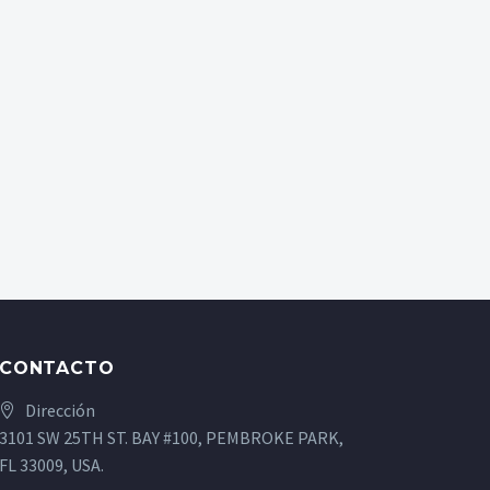
CONTACTO
Dirección
3101 SW 25TH ST. BAY #100, PEMBROKE PARK,
FL 33009, USA.