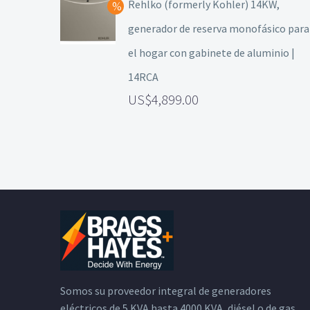
Rehlko (formerly Kohler) 14KW,
generador de reserva monofásico para
el hogar con gabinete de aluminio |
14RCA
4,899.00
Somos su proveedor integral de generadores
eléctricos de 5 KVA hasta 4000 KVA, diésel o de gas,