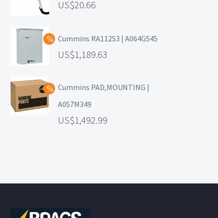
20.66
Cummins RA112S3 | A064G545
1,189.63
Cummins PAD,MOUNTING |
A057M349
1,492.99