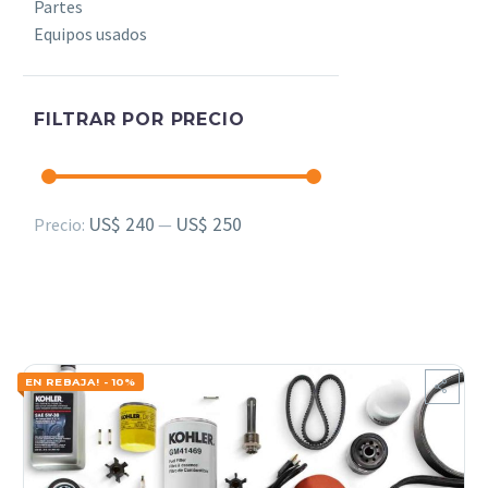
Partes
Equipos usados
FILTRAR POR PRECIO
Precio
Precio
US$ 240
US$ 250
Precio:
—
mínimo
máximo
EN REBAJA! - 10%