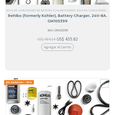
KOHLER
,
CARGADORES DE BATERÍA Y CALENTADORES
,
KOHLER
,
CARGADORES DE BATERÍA
Rehlko (formerly Kohler), Battery Charger, 24V-8A.
GM105399
SKU: GM105399
US$
435.82
US$
484.24
Agregar al Carrito
EN REBAJA! - 10%