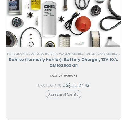
KOHLER
,
CARGADORES DE BATERÍA Y CALENTADORES
,
KOHLER
,
CARGADORES DE BATERÍA
Rehlko (formerly Kohler), Battery Charger, 12V 10A.
GM103365-S1
SKU: GM103365-S1
US$
1,127.43
US$
1,252.70
Agregar al Carrito