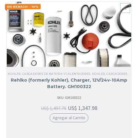
EN REBAJA! - 10%
KOHLER
,
CARGADORES DE BATERÍA Y CALENTADORES
,
KOHLER
,
CARGADORES DE BATERÍA
Rehlko (formerly Kohler), Charger, 12V/24v-10Amp
Battery. GM100322
SKU: GM100322
US$
1,347.98
US$
1,497.76
Agregar al Carrito