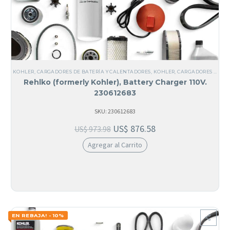
KOHLER
,
CARGADORES DE BATERÍA Y CALENTADORES
,
KOHLER
,
CARGADORES DE BATERÍA
Rehlko (formerly Kohler), Battery Charger 110V.
230612683
SKU: 230612683
US$
876.58
US$
973.98
Agregar al Carrito
EN REBAJA! - 10%