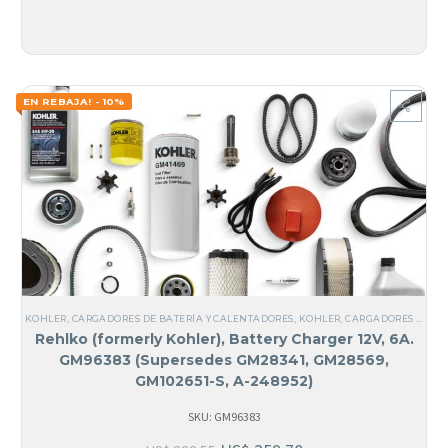
EN REBAJA! - 10%
KOHLER
,
CARGADORES DE BATERÍA Y CALENTADORES
,
KOHLER
,
CARGADORES DE BATERÍA
Rehlko (formerly Kohler), Battery Charger 12V, 6A.
GM96383 (Supersedes GM28341, GM28569,
GM102651-S, A-248952)
SKU: GM96383