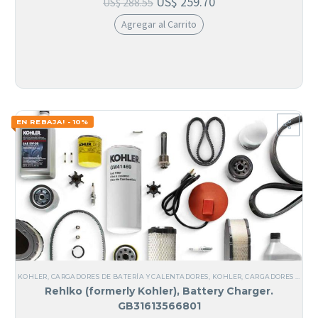
US$
259.70
US$
288.55
Agregar al Carrito
EN REBAJA! - 10%
KOHLER
,
CARGADORES DE BATERÍA Y CALENTADORES
,
KOHLER
,
CARGADORES DE BATERÍA
Rehlko (formerly Kohler), Battery Charger.
GB31613566801