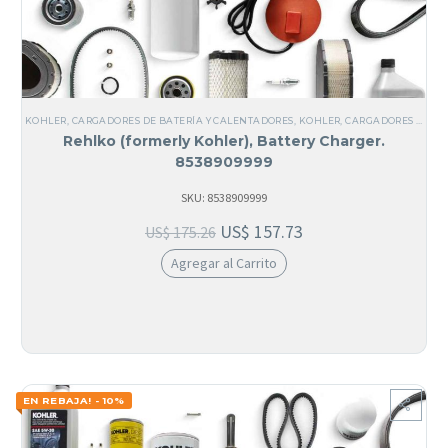
KOHLER
,
CARGADORES DE BATERÍA Y CALENTADORES
,
KOHLER
,
CARGADORES DE BATERÍA
Rehlko (formerly Kohler), Battery Charger.
8538909999
SKU: 8538909999
US$
157.73
US$
175.26
Agregar al Carrito
EN REBAJA! - 10%