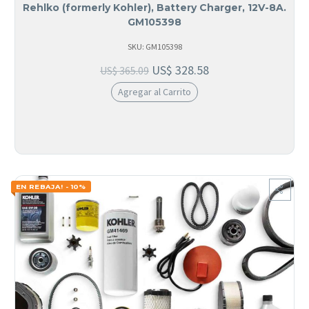
Rehlko (formerly Kohler), Battery Charger, 12V-8A.
GM105398
SKU: GM105398
US$
328.58
US$
365.09
Agregar al Carrito
EN REBAJA! - 10%