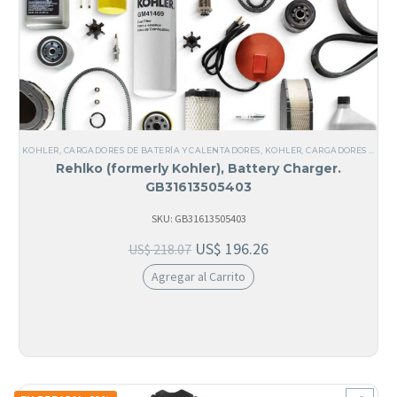
KOHLER
,
CARGADORES DE BATERÍA Y CALENTADORES
,
KOHLER
,
CARGADORES DE BATERÍA
Rehlko (formerly Kohler), Battery Charger.
GB31613505403
SKU: GB31613505403
US$
196.26
US$
218.07
Agregar al Carrito