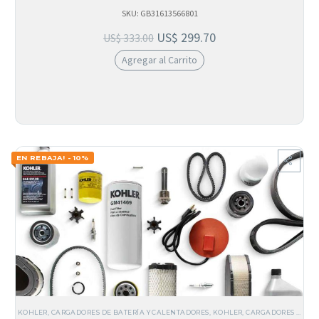
SKU: GB31613566801
US$
299.70
US$
333.00
Agregar al Carrito
EN REBAJA! - 10%
KOHLER
,
CARGADORES DE BATERÍA Y CALENTADORES
,
KOHLER
,
CARGADORES DE BATERÍA