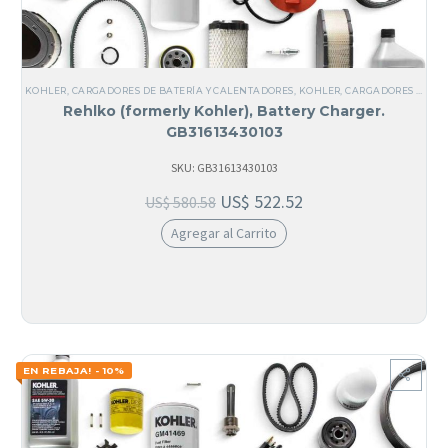
KOHLER
,
CARGADORES DE BATERÍA Y CALENTADORES
,
KOHLER
,
CARGADORES DE BATERÍA
Rehlko (formerly Kohler), Battery Charger.
GB31613430103
SKU: GB31613430103
US$
522.52
US$
580.58
Agregar al Carrito
EN REBAJA! - 10%