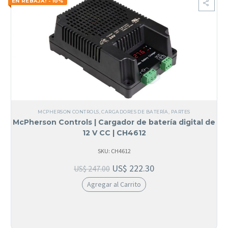
EN REBAJA! - 10%
MCPHERSON CONTROLS
,
CARGADORES DE BATERÍA
,
PARTES
McPherson Controls | Cargador de batería digital de
12 V CC | CH4612
SKU: CH4612
US$
222.30
US$
247.00
Agregar al Carrito