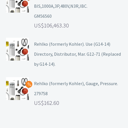
BIS,1000A,3P,480V,N3R,IBC.
GM56560
106,463.30
Rehlko (formerly Kohler). Use (G14-14)
Directory, Distributor, Mar. G12-71 (Replaced
by G14-14).
Rehlko (formerly Kohler), Gauge, Pressure.
279758
162.60