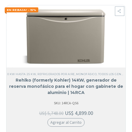
EN REBAJA! - 15%
0 KW HASTA 25 KW
,
REFRIGERADOS POR AIRE
,
MONOFÁSICO
,
TODOS LOS GENERADORES
Rehlko (formerly Kohler) 14KW, generador de
reserva monofásico para el hogar con gabinete de
aluminio | 14RCA
SKU: 14RCA-QS6
US$
4,899.00
US$
5,748.00
Agregar al Carrito