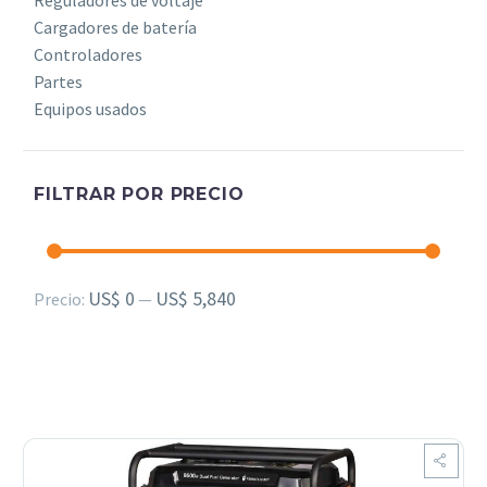
Reguladores de voltaje
Cargadores de batería
Controladores
Partes
Equipos usados
FILTRAR POR PRECIO
Precio
Precio
US$ 0
US$ 5,840
Precio:
—
mínimo
máximo