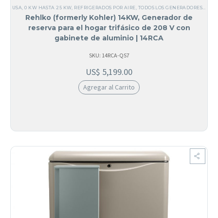
USA
,
0 KW HASTA 25 KW
,
REFRIGERADOS POR AIRE
,
TODOS LOS GENERADORES
,
ALUM
Rehlko (formerly Kohler) 14KW, Generador de
reserva para el hogar trifásico de 208 V con
gabinete de aluminio | 14RCA
SKU: 14RCA-QS7
US$
5,199.00
Agregar al Carrito