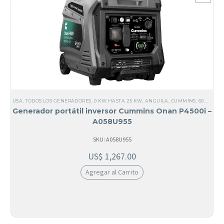
USA
,
TODOS LOS GENERADORES
,
0 KW HASTA 25 KW
,
ANGUILA
,
CUMMINS
,
60 HZ
,
AN
Generador portátil inversor Cummins Onan P4500i –
A058U955
SKU: A058U955
US$
1,267.00
Agregar al Carrito