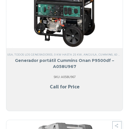
USA
,
TODOS LOS GENERADORES
,
0 KW HASTA 25 KW
,
ANGUILA
,
CUMMINS
,
60 HZ
,
AN
Generador portátil Cummins Onan P9500df –
A058U967
SKU: A058U967
Call for Price