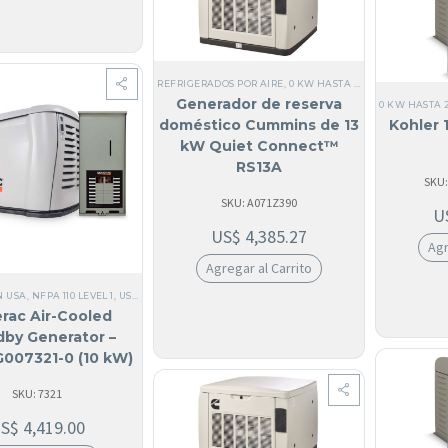
REFRIGERADOS POR AIRE
,
0 KW HASTA 25 KW
,
MONOFÁSI
Generador de reserva
0 KW HASTA 
Kohler 
doméstico Cummins de 13
kW Quiet Connect™
RS13A
SKU:
SKU: A071Z390
U
US$
4,385.27
Agr
Agregar al Carrito
N USA
,
NFPA 110 LEVEL 1
,
USA
,
0 KW HASTA 25 KW
,
TODOS LOS GENERADORES
,
REFRIGERAD
rac Air-Cooled
dby Generator –
G007321-0 (10 kW)
SKU: 7321
US$
4,419.00