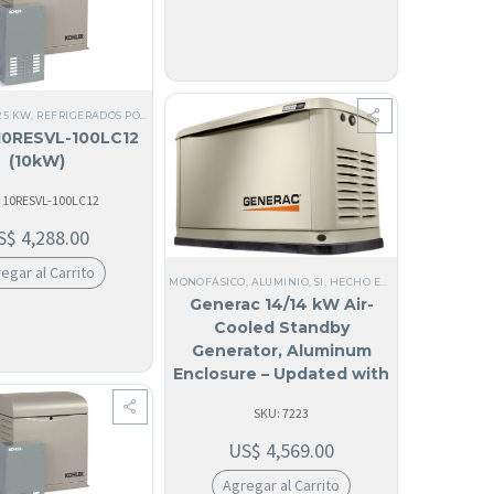
CO
,
MONOFÁSICOS DE 120V
,
TODOS LOS GENERADORES
,
ALUMINIO
,
SI, HECHO EN USA
,
US
25 KW
,
REFRIGERADOS POR AIRE
,
TODOS LOS GENERADORES
,
MONOFÁSICO
,
USA
,
SI, HECH
10RESVL-100LC12
(10kW)
 10RESVL-100LC12
S$
4,288.00
egar al Carrito
MONOFÁSICO
,
ALUMINIO
,
SI, HECHO EN USA
,
NFPA 110 LEVE
Generac 14/14 kW Air-
Cooled Standby
OS POR AIRE
,
MONOFÁSICO
,
ALUMINIO
,
RESIDENCIALES
,
10 KW HASTA 40 KW
,
60 HZ
,
DOM
Generator, Aluminum
Enclosure – Updated with
new EPA Certification |
SKU: 7223
7223
US$
4,569.00
Agregar al Carrito