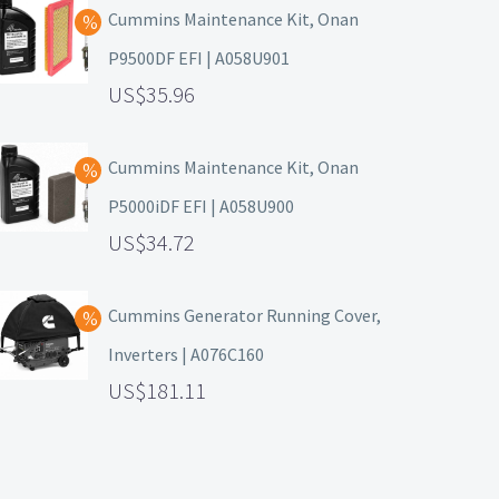
Cummins Maintenance Kit, Onan
P9500DF EFI | A058U901
35.96
Cummins Maintenance Kit, Onan
P5000iDF EFI | A058U900
34.72
Cummins Generator Running Cover,
Inverters | A076C160
181.11