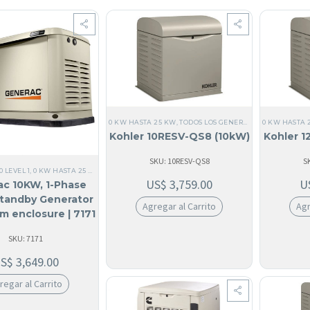
0 KW HASTA 
0 KW HASTA 25 KW
,
TODOS LOS GENERADORES
,
MONOFÁS
Kohler 1
Kohler 10RESV-QS8 (10kW)
S
SKU: 10RESV-QS8
0 LEVEL 1
,
0 KW HASTA 25 KW
,
MONOFÁSICOS DE 120V
,
TODOS LOS GENERADORES
,
REFRIG
U
US$
3,759.00
c 10KW, 1-Phase
tandby Generator
Agr
Agregar al Carrito
m enclosure | 7171
SKU: 7171
US$
3,649.00
regar al Carrito