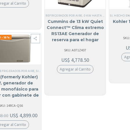
regar al Carrito
REFRIGERADOS POR AIRE
,
0 KW HASTA 25 KW
,
MONOFÁSI
SI, HECHO EN
Cummins de 13 kW Quiet
Kohler 
Connect™ Clima extremo
RS13AE Generador de
 - 15%
SKU:
reserva para el hogar
U
SKU: A071Z407
Agr
US$
4,778.50
Agregar al Carrito
EFRIGERADOS POR AIRE
,
SI, HECHO EN USA
,
MONOFÁSICO
,
USA
,
0 KW HASTA 25 KW
,
TODO
(formerly Kohler)
, generador de
a monofásico para
r con gabinete de
minio | 14RCA
SKU: 14RCA-QS6
US$
4,899.00
48.00
regar al Carrito