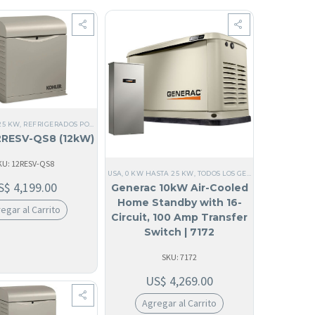
25 KW
,
REFRIGERADOS POR AIRE
,
TODOS LOS GENERADORES
,
MONOFÁSICO
,
USA
,
SI, HECH
ICO
,
USA
,
SI, HECHO EN USA
,
60 HZ
,
RESIDENCIALES
,
ACERO
,
GAS NATURAL
,
MONOFÁSICOS
2RESV-QS8 (12kW)
KU: 12RESV-QS8
ERADOS POR AIRE
,
MONOFÁSICO
USA
,
ALUMINIO
,
0 KW HASTA 25 KW
,
SI, HECHO EN USA
,
TODOS LOS GENERADORES
,
RESIDENCIALES
,
10 KW H
,
REFRI
S$
4,199.00
Generac 10kW Air-Cooled
Home Standby with 16-
egar al Carrito
Circuit, 100 Amp Transfer
Switch | 7172
SKU: 7172
US$
4,269.00
Agregar al Carrito