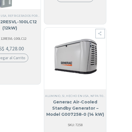
CO
,
MONOFÁSICOS DE 120V
,
TODOS LOS GENERADORES
,
ALUMINIO
,
SI, HECHO EN USA
,
US
 USA
,
REFRIGERADOS POR AIRE
,
MONOFÁSICO
,
USA
,
TODOS LOS GENERADORES
,
0 KW HAS
12RESVL-100LC12
(12kW)
 12RESVL-100LC12
S$
4,728.00
egar al Carrito
S LOS GENERADORES
,
10 KW HASTA 40 KW
,
60 HZ
,
RESIDENCIALES
,
DE RESERVA
,
GENERAD
ALUMINIO
,
SI, HECHO EN USA
,
NFPA 110 LEVEL 1
,
USA
,
0 KW
Generac Air-Cooled
Standby Generator –
Model G007258-0 (14 kW)
SKU: 7258