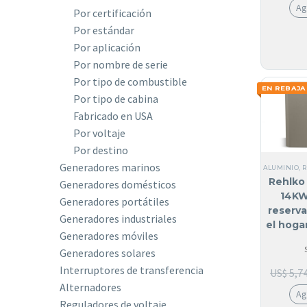
Ag
Por certificación
Por estándar
Por aplicación
Por nombre de serie
Por tipo de combustible
EN REBAJA!
Por tipo de cabina
Fabricado en USA
Por voltaje
Por destino
Generadores marinos
ALUMINIO
,
R
Rehlko 
Generadores domésticos
14KW
Generadores portátiles
reserv
Generadores industriales
el hoga
Generadores móviles
alu
Generadores solares
Interruptores de transferencia
US$
5,7
Alternadores
Ag
Reguladores de voltaje