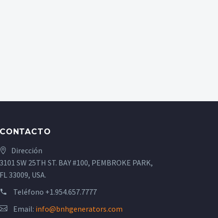
CONTACTO
Dirección
3101 SW 25TH ST. BAY #100, PEMBROKE PARK,
FL 33009, USA.
Teléfono
+1.954.657.7777
Email:
info@bnhgenerators.com