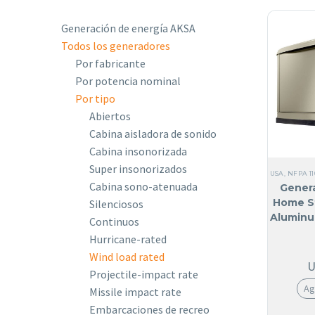
Generación de energía AKSA
Todos los generadores
Por fabricante
Por potencia nominal
Por tipo
Abiertos
Cabina aisladora de sonido
Cabina insonorizada
Super insonorizados
USA
,
NFPA 11
Cabina sono-atenuada
Genera
Home S
Silenciosos
Aluminu
Continuos
Hurricane-rated
Wind load rated
Projectile-impact rate
Ag
Missile impact rate
Embarcaciones de recreo