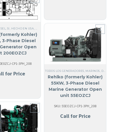
ÉSEL
,
SI, HECHO EN USA
,
MARINOS
,
TODOS LOS GENERADORES
,
GENERADORES MARINOS
,
EN USA
,
MARINOS
,
50 HZ
,
GENERADORES MARINOS
,
ACERO
,
ANGUILA
,
COMERCIALES
,
TRIF
(formerly Kohler)
 3-Phase Diesel
 Generator Open
it 200EOZCJ
00E0ZCJ-CP1-3PH_208
DORES MARINOS
,
ACERO
,
ANGUILA
,
COMERCIALES
,
ANTIGUA Y BARBUDA
,
EPA TIER 3
,
INT
TODOS LOS GENERADORES
,
MARINOS
,
DIÉSEL
,
SI, HECHO E
ll for Price
Rehlko (formerly Kohler)
55KW, 3-Phase Diesel
Marine Generator Open
unit 55EOZCJ
SKU: 55EOZCJ-CP1-3PH_208
Call for Price