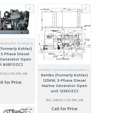
GENERADORES
EN USA
ALES
,
TRIFÁSICO
,
MARINOS
,
MARINOS
,
,
GENERADORES MARINOS
GENERADORES MARINOS
,
DIÉSEL
,
SI, HECHO EN USA
,
,
ACERO
ACERO
,
,
,
ANTIGUA Y BARBUDA
MARINOS
TRIFÁSICOS 120/208V
,
50 HZ
,
GENERADORES MAR
,
,
ANGUILA
EPA TIER 3
,
COME
,
INT
(formerly Kohler)
3-Phase Diesel
 Generator Open
it 80EFOZCJ
MARINOS
,
TODOS LOS GENERADORES
,
DIÉSEL
,
SI, HECHO E
0EFOZCJ-CP1-3PH_400
Rehlko (formerly Kohler)
125KW, 3-Phase Diesel
ll for Price
Marine Generator Open
unit 125EOZCJ
SKU: 125E0ZCJ-CP1-3PH_208
Call for Price