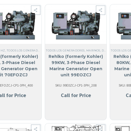
0 HZ
,
TODOS LOS GENERADORES
,
TODOS LOS GENERADORES
MARINOS
,
DIÉSEL
,
SI, HECHO EN USA
,
MARINOS
,
,
DIÉSEL
ANGUILA
TODOS LOS 
,
SI, HECHO 
,
COMERCI
(formerly Kohler)
Rehlko (formerly Kohler)
Rehlko 
 3-Phase Diesel
99KW, 3-Phase Diesel
80KW, 
 Generator Open
Marine Generator Open
Marine
it 70EFOZCJ
unit 99EOZCJ
un
0EFOZCJ-CP1-3PH_400
SKU: 99E0ZCJ-CP1-3PH_208
SKU: 8
all for Price
Call for Price
Ca