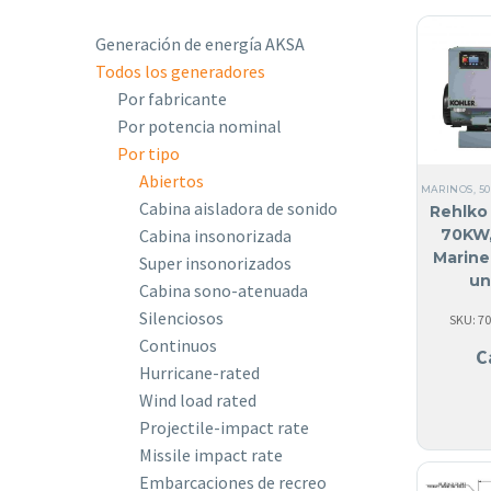
Generación de energía AKSA
Todos los generadores
Por fabricante
Por potencia nominal
Por tipo
Abiertos
MARINOS
,
5
Cabina aisladora de sonido
Rehlko 
70KW,
Cabina insonorizada
Marine
Super insonorizados
un
Cabina sono-atenuada
Silenciosos
SKU: 7
Continuos
C
Hurricane-rated
Wind load rated
Projectile-impact rate
Missile impact rate
Embarcaciones de recreo