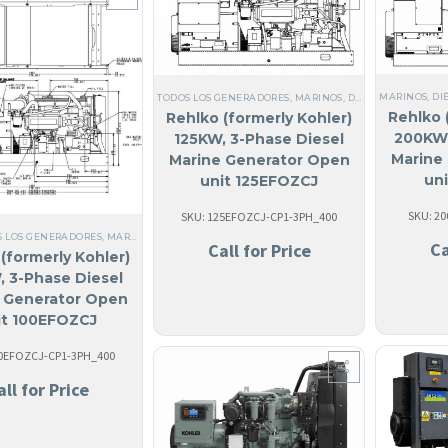
MARINOS
,
DI
TODOS LOS GENERADORES
,
MARINOS
,
DIÉSEL
,
SI, HECHO 
Rehlko 
Rehlko (formerly Kohler)
200KW,
125KW, 3-Phase Diesel
Marine
Marine Generator Open
un
unit 125EFOZCJ
SKU: 2
SKU: 125EFOZCJ-CP1-3PH_400
S LOS GENERADORES
,
MARINOS
,
DIÉSEL
,
SI, HECHO EN USA
,
MARINOS
,
TRIFÁSICO
,
GENERA
Ca
Call for Price
(formerly Kohler)
, 3-Phase Diesel
 Generator Open
it 100EFOZCJ
00EFOZCJ-CP1-3PH_400
all for Price