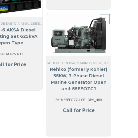
EN USA
,
MARINOS
,
TRIFÁSICO
,
60 HZ
,
GENERADORES MARINOS
,
ACERO
,
TRIFÁSICOS 120/208
 DE ENERGÍA AKSA
,
DIÉSEL
,
TODOS LOS GENERADORES
,
TRIFÁSICO
,
60 HZ
,
ACERO
,
NO FAB
-6 AKSA Diesel
ting Set 625kVA
pen Type
KU: AC625-6-O
REFRIGERADOS POR LÍQUIDO
,
TRIFÁSICO
,
ANGUILA
,
60 HZ
,
ANTIGUA Y BARBUDA
,
ARUBA
,
ll for Price
SI, HECHO EN USA
,
MARINOS
,
50 HZ
,
TODOS LOS GENERADORES
Rehlko (formerly Kohler)
55KW, 3-Phase Diesel
Marine Generator Open
unit 55EFOZCJ
SKU: 55EFOZCJ-CP1-3PH_400
Call for Price