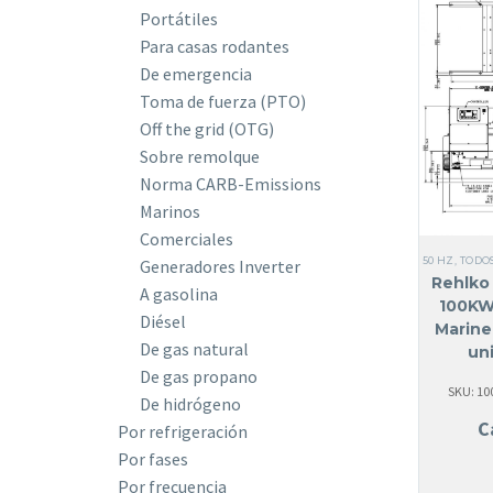
Portátiles
Para casas rodantes
De emergencia
Toma de fuerza (PTO)
Off the grid (OTG)
Sobre remolque
Norma CARB-Emissions
Marinos
Comerciales
50 HZ
,
TODO
Generadores Inverter
Rehlko 
A gasolina
100KW
Diésel
Marine
De gas natural
un
De gas propano
SKU: 1
De hidrógeno
C
Por refrigeración
Por fases
Por frecuencia