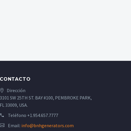
CONTACTO
Dirección
3101 SW 25TH ST. BAY #100, PEMBROKE PARK,
FL 33009, USA.
Teléfono
+1.954.657.7777
Email:
info@bnhgenerators.com