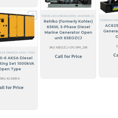
TODOS LOS GENERADORES
,
MARINOS
,
DIÉSEL
,
SI, HECHO 
GENERACIÓN
Rehlko (formerly Kohler)
AC625
65KW, 3-Phase Diesel
Genera
Marine Generator Open
O
unit 65EOZCJ
S
SKU: 65EOZCJ-CP1-3PH_208
 DE ENERGÍA AKSA
,
TODOS LOS GENERADORES
,
DIÉSEL
,
ACERO
,
NO FABRICADO EN USA
,
Ca
Call for Price
0-6 AKSA Diesel
ting Set 1000kVA
Open Type
SKU: AC1000-6
all for Price