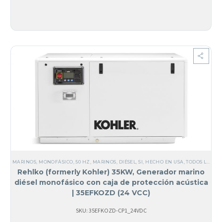
MARINOS
,
MONOFÁSICO
,
50 HZ
,
MARINOS
,
DIÉSEL
,
SI, HECHO EN USA
,
TODOS LOS GENERADORES
Rehlko (formerly Kohler) 35KW, Generador marino
diésel monofásico con caja de protección acústica
| 35EFKOZD (24 VCC)
SKU: 35EFKOZD-CP1_24VDC