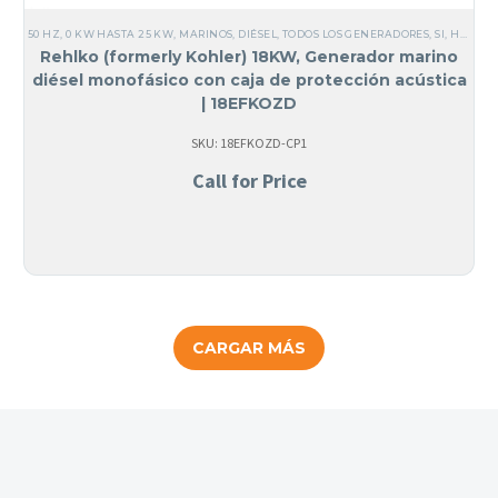
50 HZ
,
0 KW HASTA 25 KW
,
MARINOS
,
DIÉSEL
,
TODOS LOS GENERADORES
,
SI, HECHO EN USA
Rehlko (formerly Kohler) 18KW, Generador marino
diésel monofásico con caja de protección acústica
| 18EFKOZD
SKU: 18EFKOZD-CP1
Call for Price
CARGAR MÁS