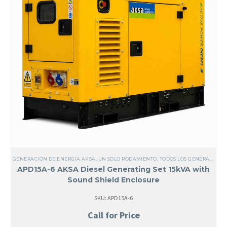
GENERACIÓN DE ENERGÍA AKSA
,
UN SOLO RODAMIENTO
,
TODOS LOS GENERADORES
APD15A-6 AKSA Diesel Generating Set 15kVA with
Sound Shield Enclosure
SKU: APD15A-6
Call for Price