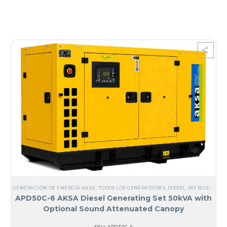
GENERACIÓN DE ENERGÍA AKSA
,
TODOS LOS GENERADORES
,
DIÉSEL
,
REFRIGERADOS POR LÍQUIDO
APD50C-6 AKSA Diesel Generating Set 50kVA with
Optional Sound Attenuated Canopy
SKU: APD50C-6