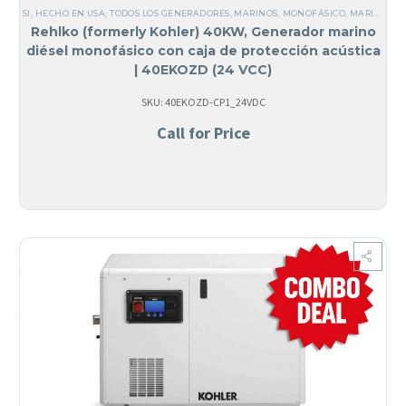
SI, HECHO EN USA
,
TODOS LOS GENERADORES
,
MARINOS
,
MONOFÁSICO
,
MARINOS
,
D
Rehlko (formerly Kohler) 40KW, Generador marino
diésel monofásico con caja de protección acústica
| 40EKOZD (24 VCC)
SKU: 40EKOZD-CP1_24VDC
Call for Price