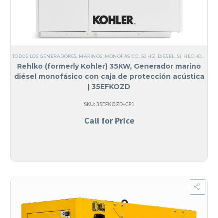
TODOS LOS GENERADORES
,
MARINOS
,
MONOFÁSICO
,
50 HZ
,
DIÉSEL
,
SI, HECHO EN USA
Rehlko (formerly Kohler) 35KW, Generador marino
diésel monofásico con caja de protección acústica
| 35EFKOZD
SKU: 35EFKOZD-CP1
Call for Price