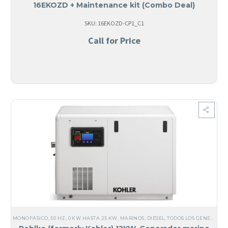
16EKOZD + Maintenance kit (Combo Deal)
SKU: 16EKOZD-CP1_C1
Call for Price
MONOFÁSICO
,
50 HZ
,
0 KW HASTA 25 KW
,
MARINOS
,
DIÉSEL
,
TODOS LOS GENERADORES