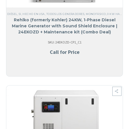
DIÉSEL
,
SI, HECHO EN USA
,
TODOS LOS GENERADORES
,
MONOFÁSICO
,
0 KW HASTA 25 KW
Rehlko (formerly Kohler) 24KW, 1-Phase Diesel
Marine Generator with Sound Shield Enclosure |
24EKOZD + Maintenance kit (Combo Deal)
SKU: 24EKOZD-CP1_C1
Call for Price