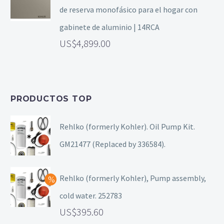
de reserva monofásico para el hogar con
gabinete de aluminio | 14RCA
4,899.00
PRODUCTOS TOP
Rehlko (formerly Kohler). Oil Pump Kit.
GM21477 (Replaced by 336584).
Rehlko (formerly Kohler), Pump assembly,
cold water. 252783
395.60