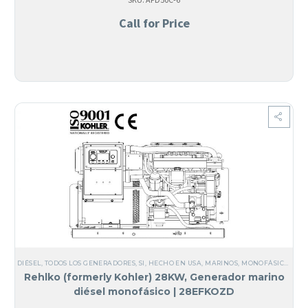
Call for Price
DIÉSEL
,
TODOS LOS GENERADORES
,
SI, HECHO EN USA
,
MARINOS
,
MONOFÁSICO
,
MAR
Rehlko (formerly Kohler) 28KW, Generador marino
diésel monofásico | 28EFKOZD