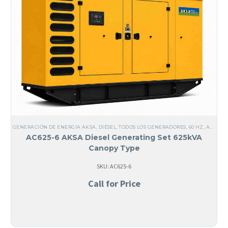
GENERACIÓN DE ENERGÍA AKSA
,
DIÉSEL
,
TODOS LOS GENERADORES
,
60 HZ
,
ACERO
,
AC625-6 AKSA Diesel Generating Set 625kVA
Canopy Type
SKU: AC625-6
Call for Price