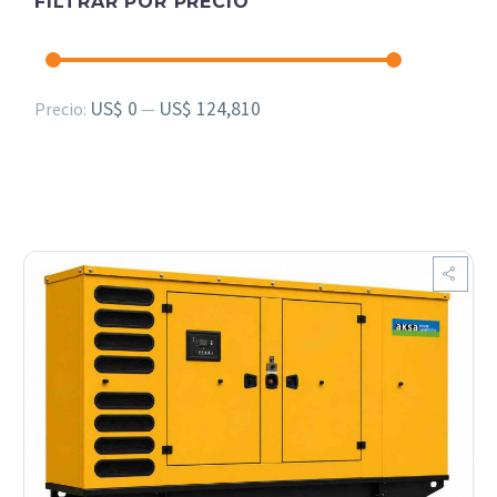
FILTRAR POR PRECIO
Precio
Precio
US$ 0
US$ 124,810
Precio:
—
mínimo
máximo