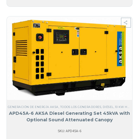
GENERACIÓN DE ENERGÍA AKSA
,
TODOS LOS GENERADORES
,
DIÉSEL
,
10 KW HASTA 40 KW
APD45A-6 AKSA Diesel Generating Set 45kVA with
Optional Sound Attenuated Canopy
SKU: APD45A-6