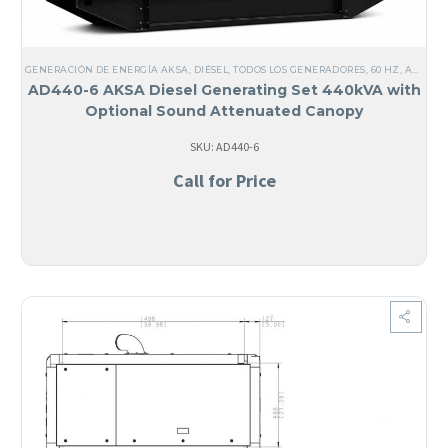
GENERACIÓN DE ENERGÍA AKSA
,
DIÉSEL
,
TODOS LOS GENERADORES
,
60 HZ
,
ACERO
,
AD440-6 AKSA Diesel Generating Set 440kVA with
Optional Sound Attenuated Canopy
SKU: AD440-6
Call for Price