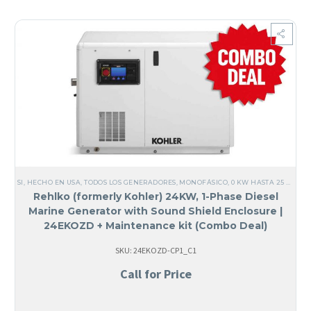
SI, HECHO EN USA
,
TODOS LOS GENERADORES
,
MONOFÁSICO
,
0 KW HASTA 25 KW
,
DI
Rehlko (formerly Kohler) 24KW, 1-Phase Diesel
Marine Generator with Sound Shield Enclosure |
24EKOZD + Maintenance kit (Combo Deal)
SKU: 24EKOZD-CP1_C1
Call for Price