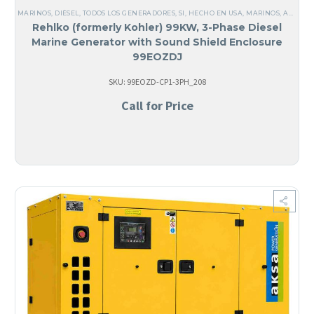
MARINOS
,
DIÉSEL
,
TODOS LOS GENERADORES
,
SI, HECHO EN USA
,
MARINOS
,
ACERO
,
Rehlko (formerly Kohler) 99KW, 3-Phase Diesel
Marine Generator with Sound Shield Enclosure
99EOZDJ
SKU: 99EOZD-CP1-3PH_208
Call for Price