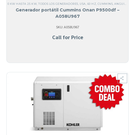
0 KW HASTA 25 KW
,
TODOS LOS GENERADORES
,
USA
,
60 HZ
,
CUMMINS
,
ANGUILA
,
AN
Generador portátil Cummins Onan P9500df –
A058U967
SKU: A058U967
Call for Price