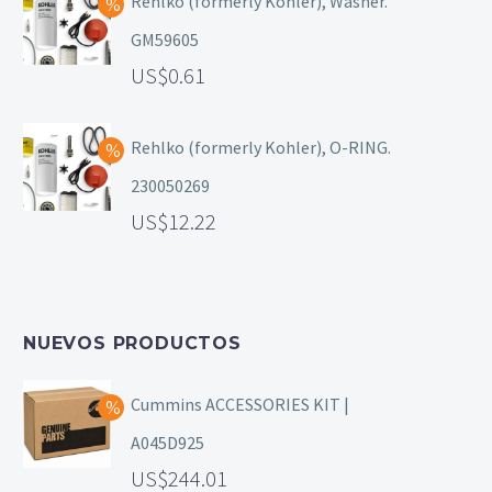
Rehlko (formerly Kohler), Washer.
GM59605
0.61
Rehlko (formerly Kohler), O-RING.
230050269
12.22
NUEVOS PRODUCTOS
Cummins ACCESSORIES KIT |
A045D925
244.01