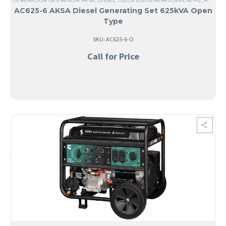
GENERACIÓN DE ENERGÍA AKSA
,
DIÉSEL
,
TODOS LOS GENERADORES
,
60 HZ
,
ACERO
,
AC625-6 AKSA Diesel Generating Set 625kVA Open
Type
SKU: AC625-6-O
Call for Price