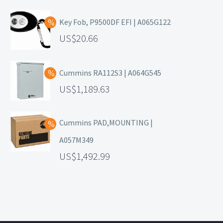
Key Fob, P9500DF EFI | A065G122
20.66
Cummins RA112S3 | A064G545
1,189.63
Cummins PAD,MOUNTING |
A057M349
1,492.99