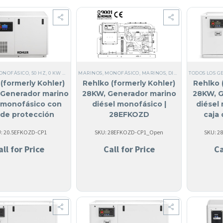
ONOFÁSICO
,
50 HZ
,
0 KW HASTA 25 KW
MARINOS
,
MARINOS
,
MONOFÁSICO
,
DIÉSEL
,
MARINOS
,
SI, HECHO EN USA
,
DIÉSEL
,
TODOS LOS G
TODOS LOS 
,
TODOS LOS
(formerly Kohler)
Rehlko (formerly Kohler)
Rehlko 
 Generador marino
28KW, Generador marino
28KW, G
l monofásico con
diésel monofásico |
diésel
 de protección
28EFKOZD
caja
ica | 20.5EFKOZD
acústic
: 20.5EFKOZD-CP1
SKU: 28EFKOZD-CP1_Open
SKU: 2
all for Price
Call for Price
Ca