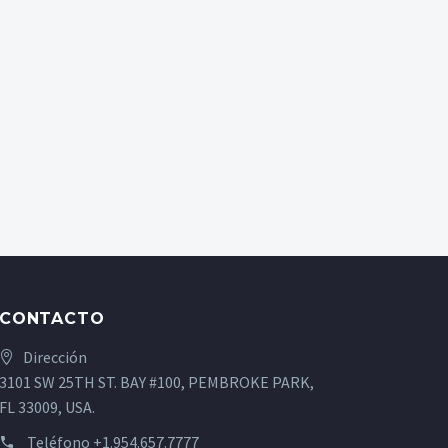
CONTACTO
Dirección
3101 SW 25TH ST. BAY #100, PEMBROKE PARK,
FL 33009, USA.
Teléfono
+1.954.657.7777