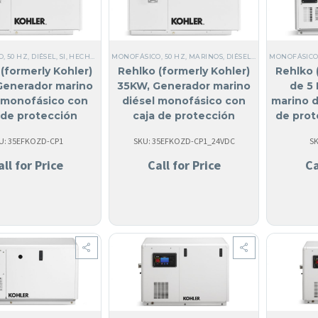
O
,
50 HZ
,
DIÉSEL
,
SI, HECHO EN USA
MONOFÁSICO
,
TODOS LOS GENERADORES
,
50 HZ
,
MARINOS
,
,
MARINOS
DIÉSEL
,
TODOS LOS GENE
,
ACERO
MONOFÁSIC
,
GENER
(formerly Kohler)
Rehlko (formerly Kohler)
Rehlko 
Generador marino
35KW, Generador marino
de 5
l monofásico con
diésel monofásico con
marino d
 de protección
caja de protección
de prot
tica | 35EFKOZD
acústica | 35EFKOZD (24
U: 35EFKOZD-CP1
SKU: 35EFKOZD-CP1_24VDC
SK
VCC)
all for Price
Call for Price
Ca