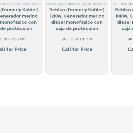
O
,
50 HZ
,
0 KW HASTA 25 KW
,
MARINOS
TODOS LOS GENERADORES
,
DIÉSEL
,
SI, HECHO EN USA
,
SI, HECHO EN USA
,
TODOS LOS GENERAD
MARINOS
,
MARINOS
,
MO
,
(formerly Kohler)
Rehlko (formerly Kohler)
Rehlko 
enerador marino
12KW, Generador marino
18KW, G
l monofásico con
diésel monofásico con
diésel
 de protección
caja de protección
caja
tica | 9EFKOZD
acústica | 12EFKOZD
acúst
KU: 9EFKOZD-CP1
SKU: 12EFKOZD-CP1
SKU
all for Price
Call for Price
Ca