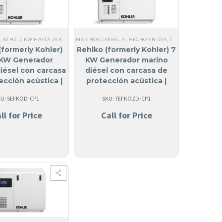
RADORES
O
ADORES MARINOS
,
50 HZ
,
0 KW HASTA 25 KW
,
SI, HECHO EN USA
,
ANGUILA
,
,
,
MARINOS
MARINOS
10 KW HASTA 40 KW
MARINOS
,
,
DIÉSEL
ACERO
,
DIÉSEL
,
,
SI, HECHO EN USA
GENERADORES MARINOS
,
,
SI, HECHO EN USA
EPA TIER 3
,
INTERCAMBIADOR DE CALO
,
TODOS LOS GENERADO
,
TODOS LOS GENERADORES
,
10 KW HASTA 4
(formerly Kohler)
Rehlko (formerly Kohler) 7
 KW Generador
KW Generador marino
iésel con carcasa
diésel con carcasa de
ección acústica |
protección acústica |
5EFKOD
7EFKOZD
U: 5EFKOD-CP1
SKU: 7EFKOZD-CP1
ll for Price
Call for Price