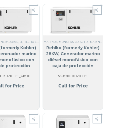
ENERADORES
GENERADORES
 GENERADORES
,
,
SI, HECHO EN USA
SI, HECHO EN USA
,
ACERO
,
GENERADORES MARINOS
MARINOS
,
,
ANGUILA
MARINOS
,
MONOFÁSICO
,
,
ACERO
MONOFÁSICO
,
ANGUILA
,
GENERADORES MARINOS
,
50 HZ
,
50 HZ
,
EPA TIER 3
,
MARINOS
,
MARINOS
,
INTERCAMBIADOR
,
DIÉSEL
,
DIÉSEL
,
10 KW HAST
,
SI, HEC
,
GENE
(formerly Kohler)
Rehlko (formerly Kohler)
enerador marino
28KW, Generador marino
 monofásico con
diésel monofásico con
 de protección
caja de protección
a | 28EFKOZD (24
acústica | 28EFKOZD
8EFKOZD-CP1_24VDC
SKU: 28EFKOZD-CP1
VCC)
ll for Price
Call for Price