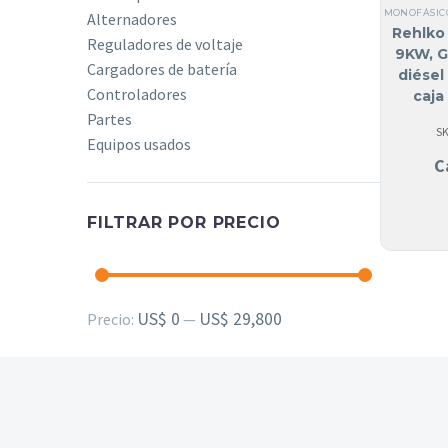
MONOFÁSIC
Alternadores
Rehlko 
Reguladores de voltaje
9KW, G
Cargadores de batería
diése
Controladores
caja
acús
Partes
S
Equipos usados
C
FILTRAR POR PRECIO
Precio
Precio
US$ 0
US$ 29,800
Precio:
—
mínimo
máximo