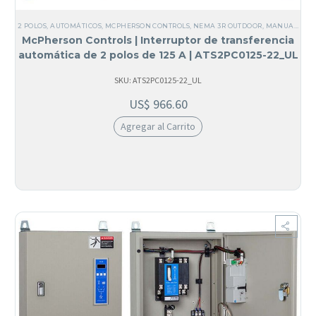
2 POLOS
,
AUTOMÁTICOS
,
MCPHERSON CONTROLS
,
NEMA 3R OUTDOOR
,
MANUALES
,
D
McPherson Controls | Interruptor de transferencia
automática de 2 polos de 125 A | ATS2PC0125-22_UL
SKU: ATS2PC0125-22_UL
US$
966.60
Agregar al Carrito