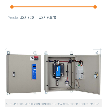
Precio
Precio
US$ 920
US$ 9,670
Precio:
—
mínimo
máximo
AUTOMÁTICOS
,
MCPHERSON CONTROLS
,
NEMA 3R OUTDOOR
,
3 POLOS
,
MANUALES
,
D