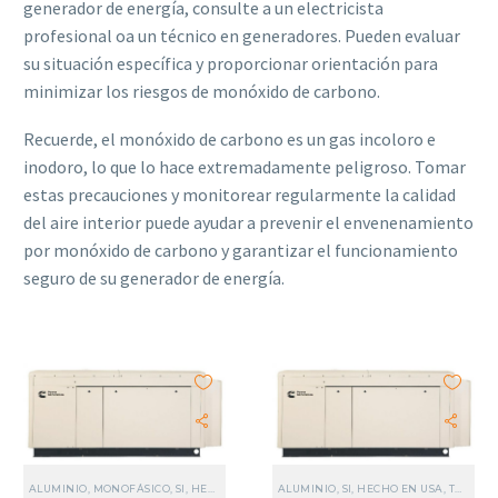
generador de energía, consulte a un electricista
profesional oa un técnico en generadores. Pueden evaluar
su situación específica y proporcionar orientación para
minimizar los riesgos de monóxido de carbono.
Recuerde, el monóxido de carbono es un gas incoloro e
inodoro, lo que lo hace extremadamente peligroso. Tomar
estas precauciones y monitorear regularmente la calidad
del aire interior puede ayudar a prevenir el envenenamiento
por monóxido de carbono y garantizar el funcionamiento
seguro de su generador de energía.
ALUMINIO
,
MONOFÁSICO
,
SI, HECHO EN USA
,
ALUMINIO
USA
,
TODOS LOS GENERADORES
,
SI, HECHO EN USA
,
TODOS LOS GENERADORES
,
NFPA 1