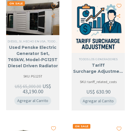
ON SALE
DIÉSEL
,
SI, HECHO EN USA
,
TODOS LOS GENERADORES
,
REFRIGERADOS POR LÍQUIDO
Used Penske Electric
Generator Set,
765kW, Model-PG125T
TODOS LOS GENERADORES
Tariff
Diesel Driven Radiator
Surcharge Adjustment
Cooled. (Sold)
SKU: PG125T
SKU: tariff_related_costs
US$
US$
65,000.00
43,190.00
US$
630.90
Agregar al Carrito
Agregar al Carrito
ON SALE