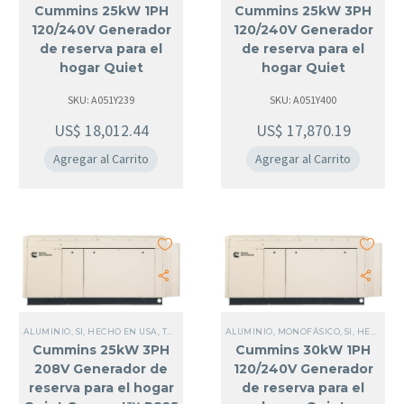
Cummins 25kW 1PH
Cummins 25kW 3PH
120/240V Generador
120/240V Generador
de reserva para el
de reserva para el
hogar Quiet
hogar Quiet
Connect™ RS25 1PH
Connect™ RS25 3PH
SKU: A051Y239
SKU: A051Y400
120/240V
120/240V
US$
18,012.44
US$
17,870.19
Agregar al Carrito
Agregar al Carrito
ALUMINIO
,
SI, HECHO EN USA
,
TODOS LOS GENERADORES
ALUMINIO
,
MONOFÁSICO
,
NFPA 110 LEVEL 1
,
SI, HECHO EN USA
,
USA
,
0 K
Cummins 25kW 3PH
Cummins 30kW 1PH
208V Generador de
120/240V Generador
reserva para el hogar
de reserva para el