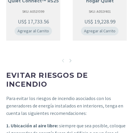
Quiet Connect™ RS25
hogar Quiet
3PH 208V
Connect™ RS30 1PH
SKU: A051Y399
SKU: A051Y401
120/240V
US$
17,733.56
US$
19,228.99
Agregar al Carrito
Agregar al Carrito
EVITAR RIESGOS DE
INCENDIO
Para evitar los riesgos de incendio asociados con los
generadores de energía instalados en interiores, tenga en
cuenta las siguientes recomendaciones:
1. Ubicación al aire libre:
siempre que sea posible, coloque