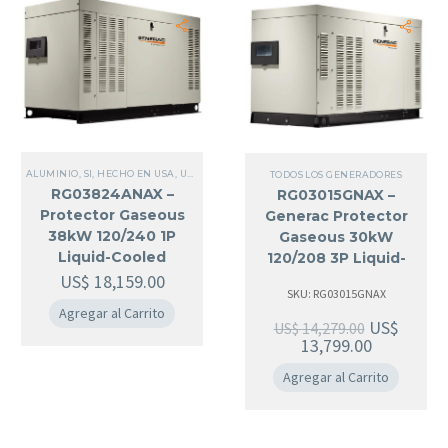
ALUMINIO
,
SI, HECHO EN USA
,
USA
,
MONOFÁSICO
,
TODOS LOS GENERADORES
,
10 KW
TODOS LOS GENERADORES
RG03824ANAX –
RG03015GNAX –
Protector Gaseous
Generac Protector
38kW 120/240 1P
Gaseous 30kW
Liquid-Cooled
120/208 3P Liquid-
Generator
US$
18,159.00
Cooled Generator |
SKU: RG03015GNAX
3600 RPM
Agregar al Carrito
US$
US$
14,279.00
13,799.00
Agregar al Carrito