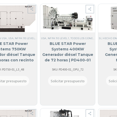
N USA
,
USA
,
NFPA 110 LEVEL 1
,
TODOS LOS GENERADORES
USA
,
NFPA 110 LEVEL 1
,
TODOS LOS GENERADORES
,
BLUE STAR
,
DIÉSEL
,
SI, HECHO EN
TRIFÁSICOS 1
,
DIÉSEL
,
E STAR Power
BLUE STAR Power
BLU
stems 750KW
Systems 400KW
Sys
or diésel Tanque
Generador diésel Tanque
Gener
horas con recinto
de 72 horas | PD400-01
ado de sonido |
: PD750-01_L3_48
SKU: PD400-01_OPU_72
SK
PD750-01
citar presupuesto
Solicitar presupuesto
Solic