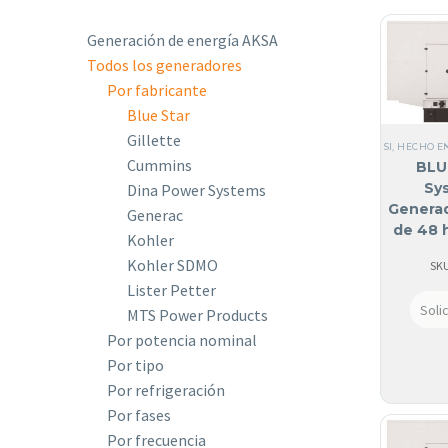
Generación de energía AKSA
Todos los generadores
Por fabricante
Blue Star
Gillette
SI, HECHO E
Cummins
BLU
Sy
Dina Power Systems
Generad
Generac
de 48 
Kohler
atenu
Kohler SDMO
SKU
Lister Petter
Soli
MTS Power Products
Por potencia nominal
Por tipo
Por refrigeración
Por fases
Por frecuencia