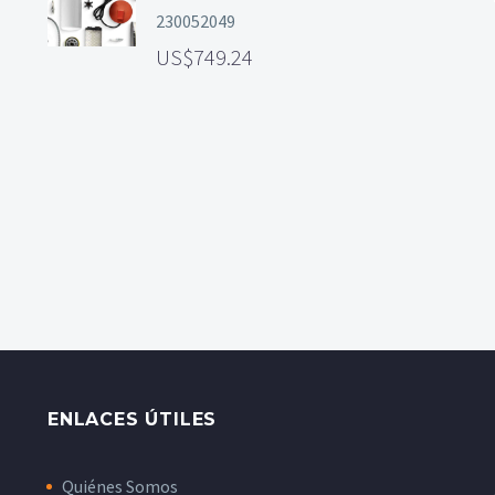
230052049
749.24
ENLACES ÚTILES
Quiénes Somos