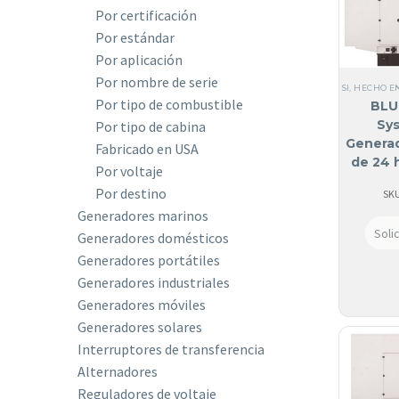
Por certificación
Por estándar
Por aplicación
Por nombre de serie
SI, HECHO E
Por tipo de combustible
BLU
Sy
Por tipo de cabina
Generad
Fabricado en USA
de 24 
Por voltaje
atenu
Por destino
SKU
Generadores marinos
Soli
Generadores domésticos
Generadores portátiles
Generadores industriales
Generadores móviles
Generadores solares
Interruptores de transferencia
Alternadores
Reguladores de voltaje