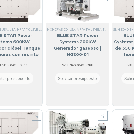
N USA
,
USA
,
NFPA 110 LEVEL 1
,
TODOS LOS GENERADORES
MONOFÁSICO
,
USA
,
NFPA 110 LEVEL 1
,
BLUE STAR
,
,
DIÉSEL
TODOS LOS GENERADORES
,
SI, HECHO EN
TRIFÁSICOS 1
E STAR Power
BLUE STAR Power
BLU
stems 600KW
Systems 200KW
Systems 
or diésel Tanque
Generador gaseoso |
de 550 
horas con recinto
NG200-01
hora
ado de sonido |
atenu
: VD600-03_L3_24
SKU: NG200-01_OPU
SKU
VD600-03
citar presupuesto
Solicitar presupuesto
Solic