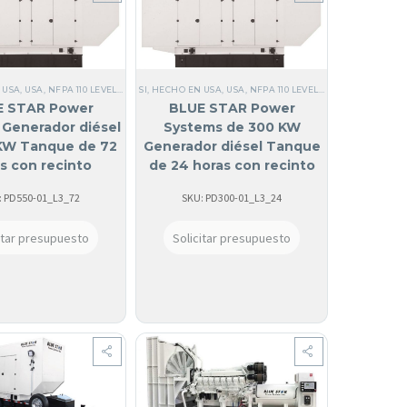
 USA
20/208V
,
USA
,
BLUE STAR
,
COMERCIALES
,
NFPA 110 LEVEL 1
,
SI, HECHO EN USA
,
TRIFÁSICO
,
TODOS LOS GENERADORES
SI, HECHO EN USA
,
60 HZ
,
TRIFÁSICO
,
EPA TIER 2
,
,
60 HZ
USA
,
NFPA 110 LEVEL 2
,
,
NFPA 110 LEVEL 1
,
BLUE STAR
NFPA 110 LEVEL 2
,
DIÉSEL
,
TRIFÁSICOS 120/24
,
TODOS LOS GEN
,
TRIFÁSICOS 120
,
TRIFÁSICOS 12
E STAR Power
BLUE STAR Power
Generador diésel
Systems de 300 KW
KW Tanque de 72
Generador diésel Tanque
s con recinto
de 24 horas con recinto
ado de sonido |
atenuado de sonido |
: PD550-01_L3_72
SKU: PD300-01_L3_24
PD550-01
PD300-01
itar presupuesto
Solicitar presupuesto