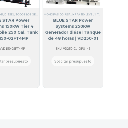
20/208V
AR
BLUE STAR
,
DIÉSEL
,
COMERCIALES
,
,
TODOS LOS GENERADORES
SI, HECHO EN USA
,
TRIFÁSICO
,
MONOFÁSICO
TRIFÁSICO
,
60 HZ
,
SI, HECHO EN USA
,
,
NFPA 110 LEVEL 2
60 HZ
,
USA
,
EPA TIER 2
,
NFPA 110 LEVEL 1
,
BLUE STAR
,
TRIFÁSICOS 120/240V
,
NFPA 110 LEVEL 2
,
TODOS LOS GENERADORES
,
TRIFÁSICO
,
TRIFÁSICOS
,
,
60 HZ
EPA TIER
,
R
E STAR Power
BLUE STAR Power
s 150KW Tier 4
Systems 250KW
bile 250 Gal. Tank
Generador diésel Tanque
D150-02FT4MP
de 48 horas | VD250-01
: VD150-02FT4MP
SKU: VD250-01_OPU_48
itar presupuesto
Solicitar presupuesto