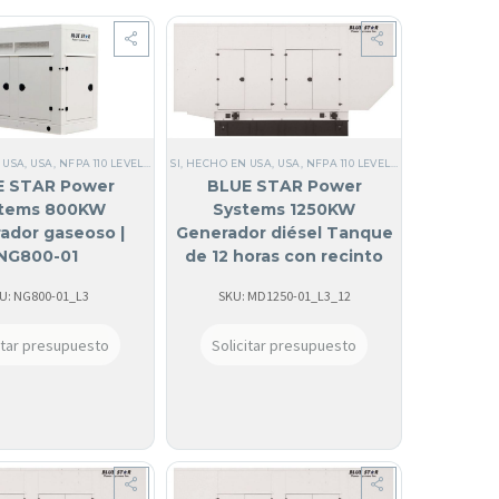
 USA
20/208V
BLUE STAR
,
USA
,
COMERCIALES
,
NFPA 110 LEVEL 1
,
SI, HECHO EN USA
,
TRIFÁSICO
,
TODOS LOS GENERADORES
,
SI, HECHO EN USA
TRIFÁSICO
,
60 HZ
,
,
EPA TIER 2
60 HZ
,
,
NFPA 110 LEVEL 2
USA
,
NFPA 110 LEVEL 2
,
,
NFPA 110 LEVEL 1
BLUE STAR
,
,
TRIFÁSICOS 120/208V
COMERCIALES
,
TRIFÁSICOS 120/24
,
TODOS LOS GEN
,
TRIFÁS
,
E
E STAR Power
BLUE STAR Power
tems 800KW
Systems 1250KW
ador gaseoso |
Generador diésel Tanque
NG800-01
de 12 horas con recinto
atenuado de sonido |
U: NG800-01_L3
SKU: MD1250-01_L3_12
MD1250-01
itar presupuesto
Solicitar presupuesto