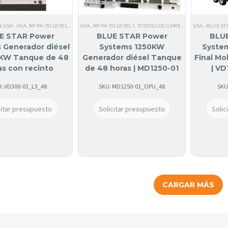
N USA
,
USA
,
NFPA 110 LEVEL 1
,
TODOS LOS GENERADORES
USA
,
NFPA 110 LEVEL 1
,
TODOS LOS GENERADORES
,
BLUE STAR
,
DIÉSEL
,
USA
TRIFÁSICOS 1
,
,
BLUE ST
DIÉSEL
,
E STAR Power
BLUE STAR Power
BLU
 Generador diésel
Systems 1250KW
System
 KW Tanque de 48
Generador diésel Tanque
Final Mo
as con recinto
de 48 horas | MD1250-01
| V
ado de sonido |
: VD300-01_L3_48
SKU: MD1250-01_OPU_48
SKU
VD300-01
citar presupuesto
Solicitar presupuesto
Solic
CARGAR MÁS