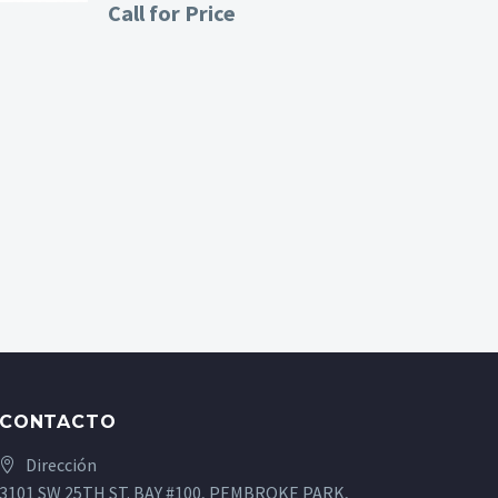
Call for Price
CONTACTO
Dirección
3101 SW 25TH ST. BAY #100, PEMBROKE PARK,