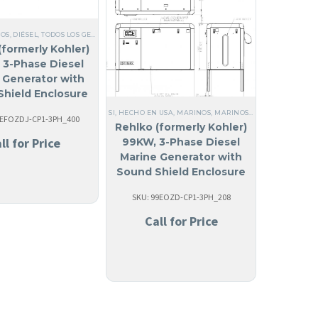
OS
,
DIÉSEL
,
TODOS LOS GENERADORES
,
SI, HECHO EN USA
,
MARINOS
,
TRIFÁSICO
,
ACERO
,
G
(formerly Kohler)
,
DIÉSEL
,
ACERO
,
NO FABRICADO EN USA
,
ANGUILA
,
TRIFÁSICO
,
60 HZ
,
INTERCAMBIADOR
 3-Phase Diesel
 Generator with
RINOS
,
TRIFÁSICOS 120/208V
,
ANGUILA
,
TRIFÁSICO
,
60 HZ
,
INTERCAMBIADOR DE CALOR (R
Shield Enclosure
125EFOZDJ
SI, HECHO EN USA
,
MARINOS
,
MARINOS
,
DIÉSEL
,
TODOS LO
5EFOZDJ-CP1-3PH_400
Rehlko (formerly Kohler)
ll for Price
99KW, 3-Phase Diesel
Marine Generator with
Sound Shield Enclosure
99EOZDJ
SKU: 99EOZD-CP1-3PH_208
Call for Price