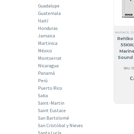
Guadalupe
Guatemala
Haití
Honduras
MARINOS
,
D
Jamaica
Rehlko 
Martinica
55KW,
México
Marin
Sound 
Montserrat
Nicaragua
SKU: 
Panamá
C
Perú
Puerto Rico
Saba
Saint-Martin
Saint Eustace
San Bartolomé
San Cristóbal y Nieves
Santa Lucía