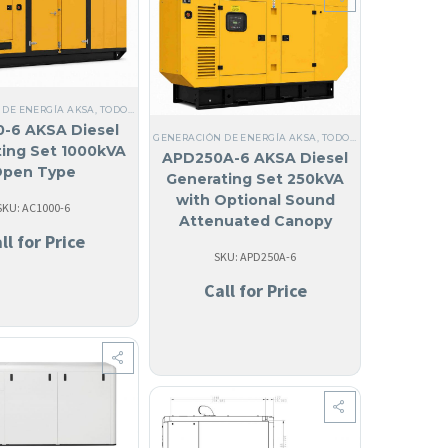
 DE ENERGÍA AKSA
,
MARINOS
,
ACERO
,
TODOS LOS GENERADORES
,
GENERADORES MARINOS
,
DIÉSEL
,
ANGUILA
,
TRIFÁSICO
,
10 KW HASTA 40 KW
,
ANGUILA
,
60 HZ
,
,
TRIFÁ
ACER
-6 AKSA Diesel
ÁSICO
,
GENERADORES MARINOS
,
ACERO
,
ANGUILA
,
ANTIGUA Y BARBUDA
,
EPA TIER 3
,
INT
GENERACIÓN DE ENERGÍA AKSA
,
TODOS LOS GENERADORES
ing Set 1000kVA
APD250A-6 AKSA Diesel
pen Type
Generating Set 250kVA
with Optional Sound
SKU: AC1000-6
Attenuated Canopy
ll for Price
SKU: APD250A-6
Call for Price