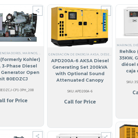
MARINOS
,
DI
Rehlko 
GENERADORES
,
MARINOS
,
MARINOS
,
DIÉSEL
,
SI, HECHO EN USA
,
TRIFÁSICOS 120/208V
,
ANG
GENERACIÓN DE ENERGÍA AKSA
,
DIÉSEL
,
TODOS LOS GEN
35KW, G
(formerly Kohler)
APD200A-6 AKSA Diesel
diésel
 3-Phase Diesel
Generating Set 200kVA
caja
 Generator Open
with Optional Sound
acústic
nit 80EOZCJ
Attenuated Canopy
SKU: 3
80EOZCJ-CP1-3PH_208
Ca
SKU: APD200A-6
all for Price
Call for Price