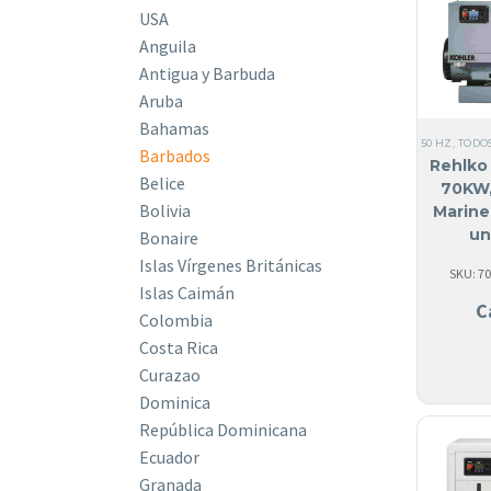
USA
Anguila
Antigua y Barbuda
Aruba
Bahamas
50 HZ
,
TODO
Barbados
Rehlko 
Belice
70KW,
Bolivia
Marine
un
Bonaire
Islas Vírgenes Británicas
SKU: 7
Islas Caimán
C
Colombia
Costa Rica
Curazao
Dominica
República Dominicana
Ecuador
Granada