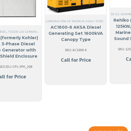
50 HZ
,
MARIN
Rehlko 
GENERACIÓN DE ENERGÍA AKSA
,
TODOS LOS GENERADORES
125KW,
AC1600-6 AKSA Diesel
Marine
IÉSEL
,
TODOS LOS GENERADORES
,
SI, HECHO EN USA
,
MARINOS
,
ACERO
,
GENERADORES MA
Generating Set 1600kVA
(formerly Kohler)
Sound 
Canopy Type
 3-Phase Diesel
SKU: 12
e Generator with
SKU: AC1600-6
Shield Enclosure
Ca
Call for Price
55EOZDJ
55EOZDJ-CP1-3PH_208
all for Price