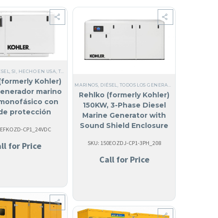
ÉSEL
,
SI, HECHO EN USA
,
TODOS LOS GENERADORES
,
MARINOS
,
MONOFÁSICO
,
50 HZ
,
ACER
(formerly Kohler)
UILA
,
COMERCIALES
,
TRIFÁSICO
,
60 HZ
,
GENERADORES MARINOS
,
ACERO
,
ANTIGUA Y BAR
MARINOS
,
DIÉSEL
,
TODOS LOS GENERADORES
,
SI, HECHO E
ERADORES
,
ACERO
,
NO FABRICADO EN USA
,
ANGUILA
,
REFRIGERADOS POR LÍQUIDO
,
TRIF
enerador marino
Rehlko (formerly Kohler)
 monofásico con
150KW, 3-Phase Diesel
 de protección
Marine Generator with
a | 35EFKOZD (24
Sound Shield Enclosure
5EFKOZD-CP1_24VDC
VCC)
150EOZDJ
SKU: 150EOZDJ-CP1-3PH_208
ll for Price
Call for Price