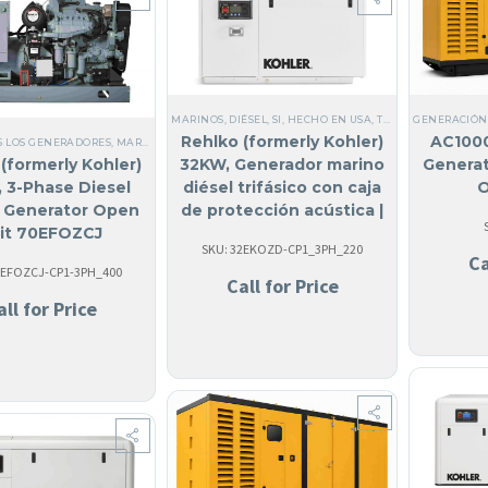
MARINOS
,
DIÉSEL
,
SI, HECHO EN USA
,
TODOS LOS GENERADORES
GENERACIÓN
Rehlko (formerly Kohler)
AC1000
S LOS GENERADORES
,
MARINOS
,
DIÉSEL
,
SI, HECHO EN USA
,
MARINOS
,
COMERCIALES
,
TRIF
32KW, Generador marino
Generat
(formerly Kohler)
diésel trifásico con caja
O
 3-Phase Diesel
de protección acústica |
 Generator Open
32EKOZD
it 70EFOZCJ
SKU: 32EKOZD-CP1_3PH_220
Ca
0EFOZCJ-CP1-3PH_400
Call for Price
all for Price