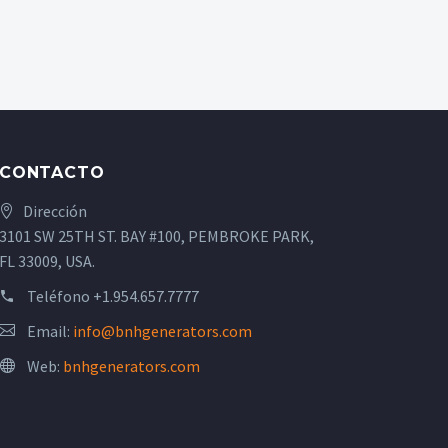
CONTACTO
Dirección
3101 SW 25TH ST. BAY #100, PEMBROKE PARK,
FL 33009, USA.
Teléfono
+1.954.657.7777
Email:
info@bnhgenerators.com
Web:
bnhgenerators.com