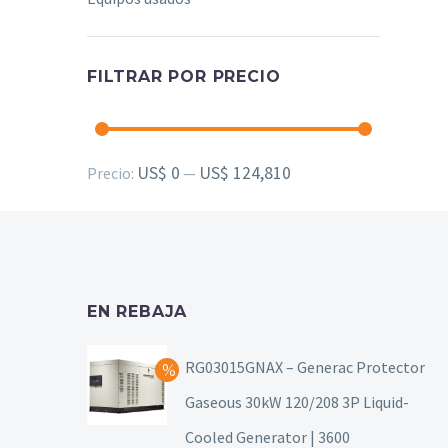
FILTRAR POR PRECIO
Precio
Precio
US$ 0
US$ 124,810
Precio:
—
mínimo
máximo
EN REBAJA
RG03015GNAX – Generac Protector
Gaseous 30kW 120/208 3P Liquid-
Cooled Generator | 3600