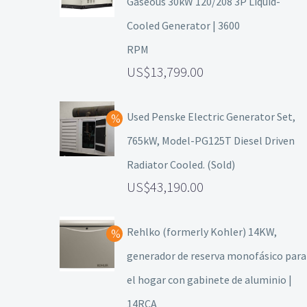
Gaseous 30kW 120/208 3P Liquid-
Cooled Generator | 3600
RPM
13,799.00
Used Penske Electric Generator Set,
765kW, Model-PG125T Diesel Driven
Radiator Cooled. (Sold)
43,190.00
Rehlko (formerly Kohler) 14KW,
generador de reserva monofásico para
el hogar con gabinete de aluminio |
14RCA