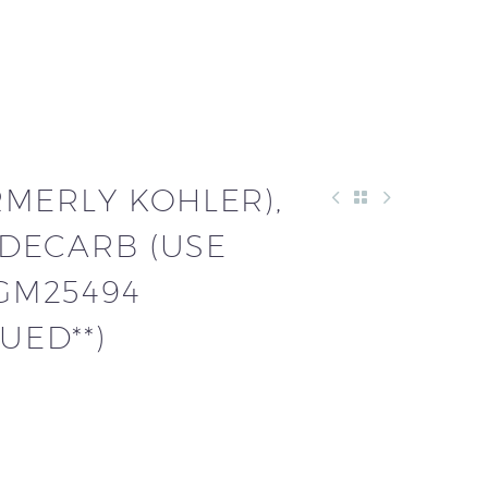
RMERLY KOHLER),
, DECARB (USE
 GM25494
UED**)