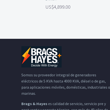
4,899.00
Somos su proveedor integral de generadores
eléctricos de 5 KVA hasta 4000 KVA, diésel o de gas,
para aplicaciones móviles, domésticas, industriales 
marinas.
Brags & Hayes
es calidad de servicio, servicio pre y
post venta y soporte técnico, con más de 40 años de