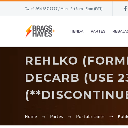
+1.954.657.7777 / Mon - Fri 8am - 5pm (EST)
TIENDA
PARTES
REBAJA
REHLKO (FORME
DECARB (USE 2
(**DISCONTINU
Home
Partes
Por fabricante
Kohl