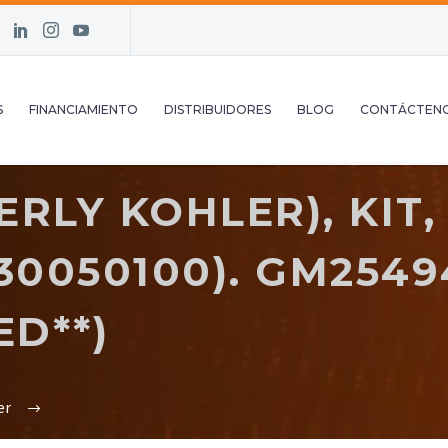
S
FINANCIAMIENTO
DISTRIBUIDORES
BLOG
CONTÁCTEN
RLY KOHLER), KIT,
30050100). GM2549
ED**)
er