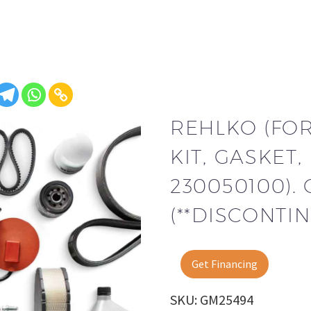
REHLKO (FO
KIT, GASKET
230050100).
(**DISCONTIN
Get Financing
SKU: GM25494