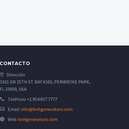
CONTACTO
Dirección
3101 SW 25TH ST. BAY #100, PEMBROKE PARK,
FL 33009, USA.
Teléfono
+1.954.657.7777
Email:
info@bnhgenerators.com
Web:
bnhgenerators.com