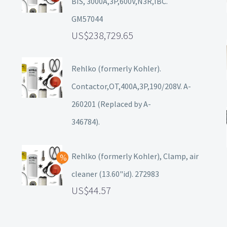
BIS, 3000A,3P,600V,N3R,IBC.
GM57044
238,729.65
Rehlko (formerly Kohler).
Contactor,OT,400A,3P,190/208V. A-
260201 (Replaced by A-
346784).
Rehlko (formerly Kohler), Clamp, air
cleaner (13.60"id). 272983
44.57