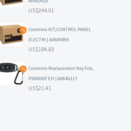
A045D925
244.01
Cummins KIT,CONTROL PANEL
ELECTRI | A060K859
184.83
Cummins Replacement Key Fob,
P5000iDF EFI | A064G117
21.41