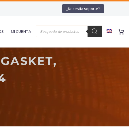
¿Necesita soporte?
OS
MI CUENTA
 GASKET,
4