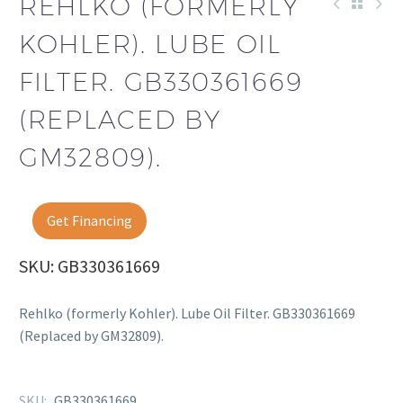
REHLKO (FORMERLY
KOHLER). LUBE OIL
FILTER. GB330361669
(REPLACED BY
GM32809).
Get Financing
SKU: GB330361669
Rehlko (formerly Kohler). Lube Oil Filter. GB330361669
(Replaced by GM32809).
SKU:
GB330361669