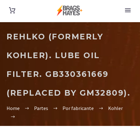
REHLKO (FORMERLY
KOHLER). LUBE OIL
FILTER. GB330361669
(REPLACED BY GM32809).
Home
Partes
Por fabricante
Kohler